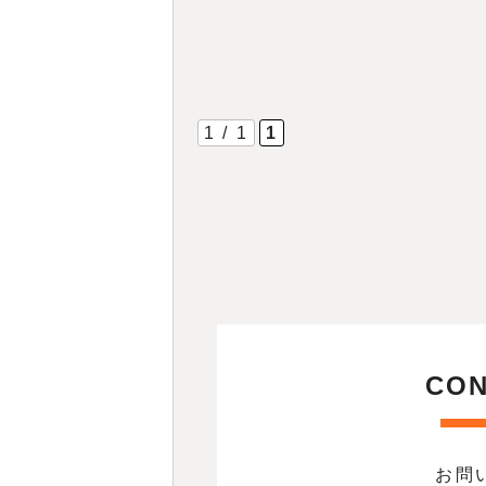
で今回は、天神・博多のおす
コワーキン…
1 / 1
1
CON
お問