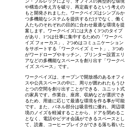
ン・ブルレックにより、オフィスの典型的な環境
や構造の考え方を破り、再定義するという考えの
もと開発されました。ワークベイズはシンプルか
つ多機能なシステムを提供するだけでなく、働く
人たちのそれぞれの目的に合わせ最適な環境を提
案します。ワークベイズには大きく3つのタイプ
があり、1つは仕事に集中するための「ワークベ
イズ フォーカス」、2つめはコミュニケーション
をサポートする「ワークベイズ ミート」、3つめ
がワードローブやキッチン、プリンター設置エリ
アなどの多機能なスペースを創り出す「ワークベ
イズ スペース」です。
ワークベイズは、オープンで開放感のあるオフィ
スや公共スペースの中に、周りが囲われたもうひ
とつの空間を創り出すことができる、ユニット式
の家具です。作業台、座席、収納などが選択でき
るため、用途に応じて最適な環境を作る事が可能
です。また、パネル部分は吸音性に優れ、周辺環
境のノイズを軽減することから、ドアを閉めるこ
となく、電話やビデオ会議ができるスペースとし
て、読書、コーヒーブレイクができる落ち着いた