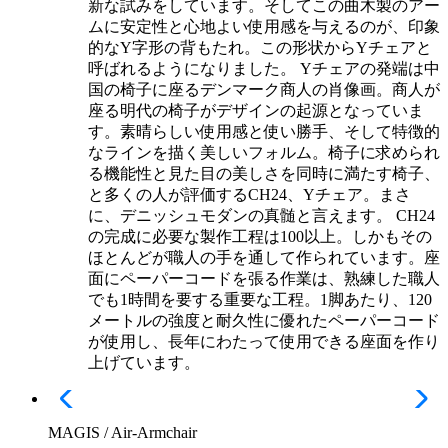
新な試みをしています。そしてこの曲木製のアー
ムに安定性と心地よい使用感を与えるのが、印象
的なY字形の背もたれ。この形状からYチェアと
呼ばれるようになりました。 Yチェアの発端は中
国の椅子に座るデンマーク商人の肖像画。商人が
座る明代の椅子がデザインの起源となっていま
す。素晴らしい使用感と使い勝手、そして特徴的
なラインを描く美しいフォルム。椅子に求められ
る機能性と見た目の美しさを同時に満たす椅子、
と多くの人が評価するCH24、Yチェア。まさ
に、デニッシュモダンの真髄と言えます。 CH24
の完成に必要な製作工程は100以上。しかもその
ほとんどが職人の手を通して作られています。座
面にペーパーコードを張る作業は、熟練した職人
でも1時間を要する重要な工程。1脚あたり、120
メートルの強度と耐久性に優れたペーパーコード
が使用し、長年にわたって使用できる座面を作り
上げています。
MAGIS / Air-Armchair​