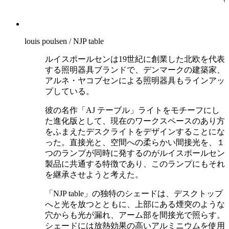
louis poulsen / NJP table
ルイスポールセンは19世紀に創業した北欧を代表
する照明器具ブランドで、デンマークの建築家、
アルネ・ヤコブセンによる照明器具もラインアッ
プしている。
彼の名作「AJ テーブル」ライトをモチーフにし
た進化版として、現在のワークスペースのあり方
をふまえたデスクライトをデザインすることにな
った。直接光と、空間への柔らかい間接光を、１
つのランプが同時に発するのがルイスポールセン
製品に共通する特徴であり、このランプにもそれ
を継承させようと考えた。
「NJP table」の独特のシェードは、デスクトップ
へと光を放つとともに、上部にある煙突のような
穴からも光が漏れ、アーム部を間接光で照らす。
シェードには放熱効果の高いアルミニウムを使用