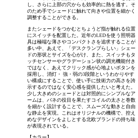
し、さらに上部の穴からも効率的に熱を逃す。そ
のため手でシェードに触れて向きや位置を細かく
調整することができる。
またシェードをつかむとちょうど指が触れる位置
にスイッチを配置した。近年のLEDを使う照明器
具は極端な薄さやコンパクトさを追求することが
多い中、あえて、「デスクランプらしい」シェー
ドの形状とサイズを心がけ、また、スイッチもタ
ッチセンサーやグラデーション状の調光機能付き
ではなく、あえてクリック感が心地よいボタンを
採用し、消灯・ 強・弱の3段階というわかりやす
い構成にすることで、使い手に技術力の高さを誇
示するのではなく安心感を提供したいと考えた。
少し大きめのシェードとは対照的にシンプルなア
ームは、バネの役目を果たすコイルの太さと巻数
を細かく設計することで、スムーズな動きと自由
な静止を実現。これはオリジナルの機構で、控え
めなデザインをよしとする北欧ブランドの持ち味
が表現されている。
【カラー】