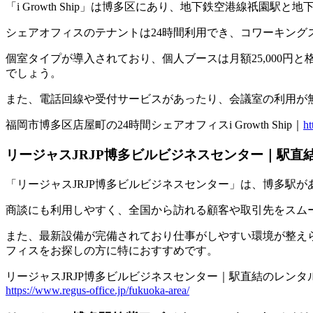
「i Growth Ship」は博多区にあり、地下鉄空港線祇
シェアオフィスのテナントは24時間利用でき、コワーキング
個室タイプが導入されており、個人ブースは月額25,000円
でしょう。
また、電話回線や受付サービスがあったり、会議室の利用が
福岡市博多区店屋町の24時間シェアオフィスi Growth Ship｜
ht
リージャスJRJP博多ビルビジネスセンター｜駅直
「リージャスJRJP博多ビルビジネスセンター」は、博多駅が
商談にも利用しやすく、全国から訪れる顧客や取引先をスム
また、最新設備が完備されており仕事がしやすい環境が整え
フィスをお探しの方に特におすすめです。
リージャスJRJP博多ビルビジネスセンター｜駅直結のレンタ
https://www.regus-office.jp/fukuoka-area/