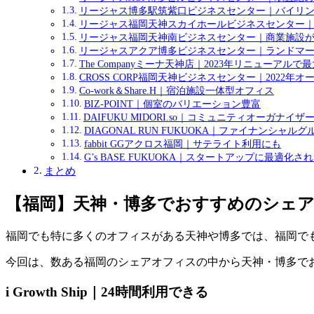
リージャス博多駅筑紫口ビジネスセンター｜バイリ
リージャス福岡天神スカイホールビジネスセンター
リージャス福岡天神南ビジネスセンター｜商業施設
リージャスアクア博多ビジネスセンター｜ランドマ
The Companyミーナ天神店｜2023年リニューアルで
CROSS CORP福岡天神ビジネスセンター｜2022年
Co-work＆Share.H｜宿泊施設一体型オフィス
BIZ-POINT｜個室のバリエーション豊富
DAIFUKU MIDORI.so｜コミュニティオーガナイザ
DIAGONAL RUN FUKUOKA｜ファイナンシャル
fabbit GGアクロス福岡｜サテライト利用にも
G’s BASE FUKUOKA｜スタートアップに最適化
まとめ
【福岡】天神・博多でおすすめのシェ
福岡でも特に多くのオフィスがある天神や博多では、福岡で
今回は、数ある福岡のシェアオフィスの中から天神・博多で
i Growth Ship｜24時間利用できる